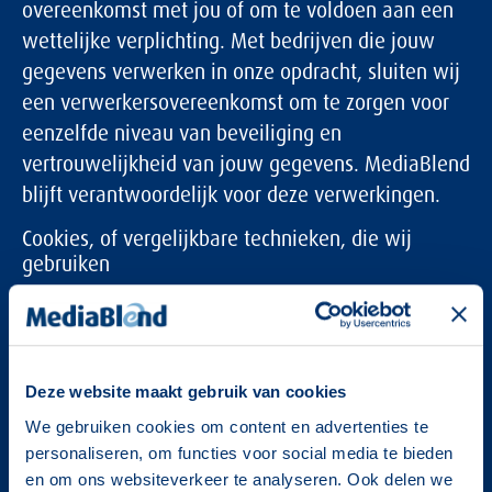
overeenkomst met jou of om te voldoen aan een
wettelijke verplichting. Met bedrijven die jouw
gegevens verwerken in onze opdracht, sluiten wij
een verwerkersovereenkomst om te zorgen voor
eenzelfde niveau van beveiliging en
vertrouwelijkheid van jouw gegevens. MediaBlend
blijft verantwoordelijk voor deze verwerkingen.
Cookies, of vergelijkbare technieken, die wij
gebruiken
MediaBlend gebruikt functionele, analytische en
tracking cookies. Een cookie is een klein
tekstbestand dat bij het eerste bezoek aan deze
Deze website maakt gebruik van cookies
website wordt opgeslagen in de browser van je
We gebruiken cookies om content en advertenties te
computer, tablet of smartphone. MediaBlend
personaliseren, om functies voor social media te bieden
gebruikt cookies met een puur technische
en om ons websiteverkeer te analyseren. Ook delen we